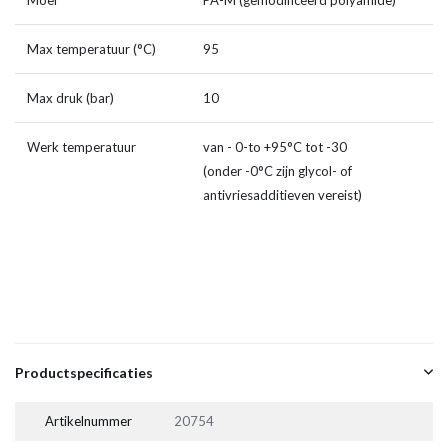
Moer
PA-M (gemodificeerd polyamide)
Max temperatuur (°C)
95
Max druk (bar)
10
Werk temperatuur
van - 0-to +95°C tot -30
(onder -0°C zijn glycol- of
antivriesadditieven vereist)
Productspecificaties
Artikelnummer
20754