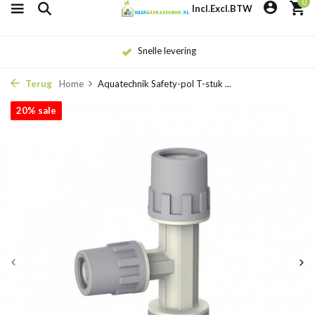
0
Incl.
Excl.
BTW
Eigen monteurs
Terug
Home
Aquatechnik Safety-pol T-stuk ...
20% sale