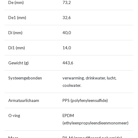
De (mm)
73,2
De1 (mm)
32,6
Di (mm)
40,0
Di1 (mm)
14,0
Gewicht (g)
443,6
Systeemgebonden
verwarming, drinkwater, lucht,
coolwater.
Armatuurlichaam
PPS (polyfenyleensulfide)
O-ring
EPDM
(ethyleenpropyleendieenmonomeer)