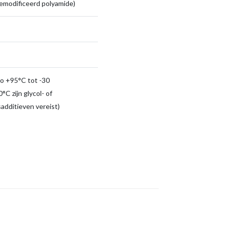
emodificeerd polyamide)
to +95°C tot -30
°C zijn glycol- of
sadditieven vereist)