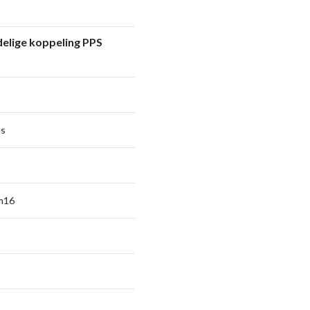
elige koppeling PPS
us
sm16