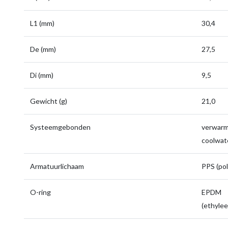
L1 (mm)
30,4
De (mm)
27,5
Di (mm)
9,5
Gewicht (g)
21,0
Systeemgebonden
verwarmi
coolwate
Armatuurlichaam
PPS (pol
O-ring
EPDM
(ethyle