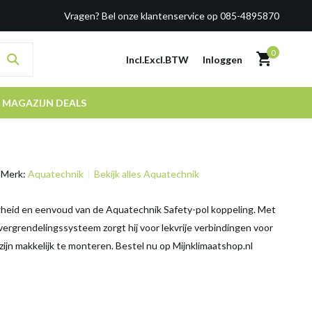
Vragen? Bel onze klantenservice op 085-4895870
0
Incl.
Excl.
BTW
Inloggen
MAGAZIJN DEALS
Merk:
Aquatechnik
Bekijk alles Aquatechnik
gheid en eenvoud van de Aquatechnik Safety-pol koppeling. Met
 vergrendelingssysteem zorgt hij voor lekvrije verbindingen voor
zijn makkelijk te monteren. Bestel nu op Mijnklimaatshop.nl