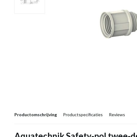
Productomschrijving
Productspecificaties
Reviews
Aquatechnik Safety-pol twee-d