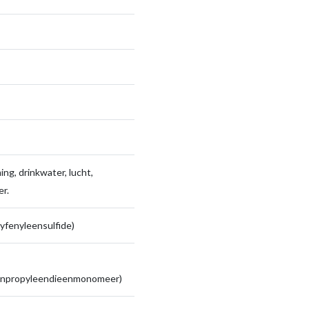
ng, drinkwater, lucht,
r.
yfenyleensulfide)
enpropyleendieenmonomeer)