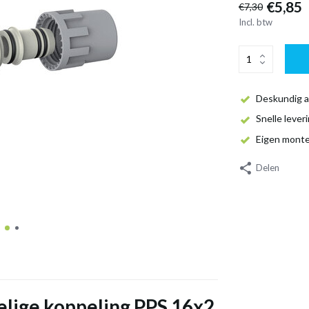
€5,85
€7,30
Incl. btw
Deskundig a
Snelle lever
Eigen mont
Delen
elige koppeling PPS 16x2