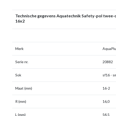
Technische gegevens Aquatechnik Safety-pol twee-d
16x2
Merk
AquaPl
Serie nr.
20882
Sok
sf16 - 
Maat (mm)
16-2
R (mm)
16,0
L (mm)
54,5