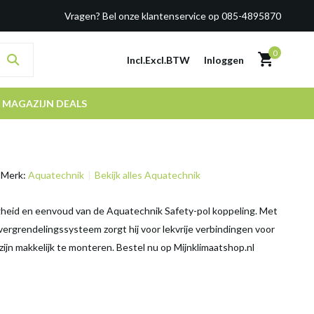
Vragen? Bel onze klantenservice op 085-4895870
0
Incl.
Excl.
BTW
Inloggen
MAGAZIJN DEALS
Merk:
Aquatechnik
Bekijk alles Aquatechnik
gheid en eenvoud van de Aquatechnik Safety-pol koppeling. Met
 vergrendelingssysteem zorgt hij voor lekvrije verbindingen voor
zijn makkelijk te monteren. Bestel nu op Mijnklimaatshop.nl