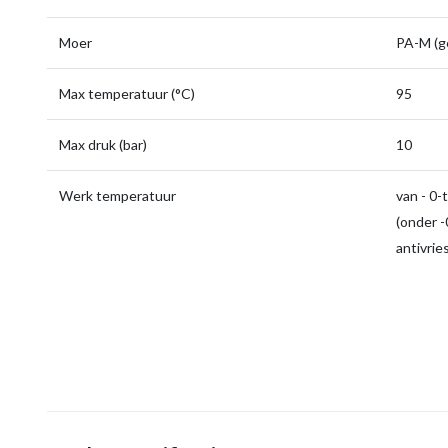
Moer
PA-M (g
Max temperatuur (°C)
95
Max druk (bar)
10
Werk temperatuur
van - 0-
(onder -0
antivrie