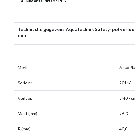
Materiaal draad : PPS
Technische gegevens Aquatechnik Safety-pol verlo
mm
Merk
AquaPl
Serie nr.
20146
Verloop
sf40 - 
Maat (mm)
26-3
R (mm)
40,0