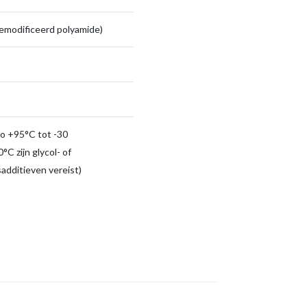
emodificeerd polyamide)
to +95°C tot -30
°C zijn glycol- of
sadditieven vereist)