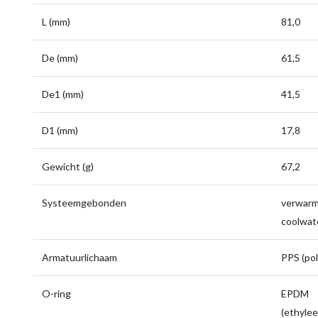
L (mm)
81,0
De (mm)
61,5
De1 (mm)
41,5
D1 (mm)
17,8
Gewicht (g)
67,2
Systeemgebonden
verwarmi
coolwate
Armatuurlichaam
PPS (pol
O-ring
EPDM
(ethyle