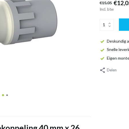
€12,0
€15,05
Incl. btw
Deskundig a
Snelle lever
Eigen mont
Delen
pkoppeling 40 mm x 26