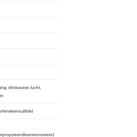
ng, drinkwater, lucht,
r.
yfenyleensulfide)
enpropyleendieenmonomeer)