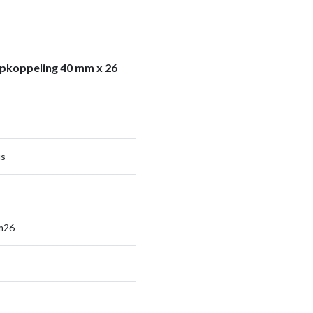
opkoppeling 40 mm x 26
us
sm26