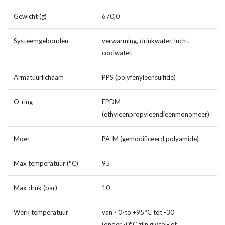
Gewicht (g)
670,0
Systeemgebonden
verwarming, drinkwater, lucht,
coolwater.
Armatuurlichaam
PPS (polyfenyleensulfide)
O-ring
EPDM
(ethyleenpropyleendieenmonomeer)
Moer
PA-M (gemodificeerd polyamide)
Max temperatuur (°C)
95
Max druk (bar)
10
Werk temperatuur
van - 0-to +95°C tot -30
(onder -0°C zijn glycol- of