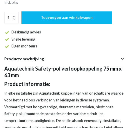
Incl. btw
Toevoegen aan winkelwagen
Deskundig advies
Snelle levering
Eigen monteurs
Productomschrijving
Aquatechnik Safety-pol verloopkoppeling 75 mm x
63 mm
Product informatie:
In elke installatie zijn Aquatechnik koppelingen van onschatbare waarde
voor het naadloos verbinden van leidingen in diverse systemen.
Vervaardigd met hoogwaardige, duurzame materialen, biedt onze
Safety-pol uitmuntende prestaties onder variabele druk- en
temperatuur omstandigheden. De snelle alsook eenvoudige installatie,
zonder de noodzaak van ingewikkeld gereedschap, bespaart niet alleen