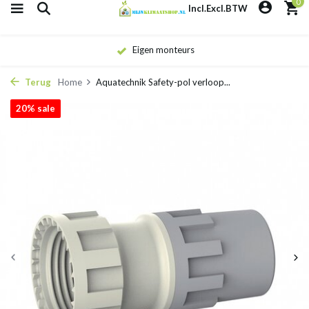
0
Incl.
Excl.
BTW
Eigen monteurs
Terug
Home
Aquatechnik Safety-pol verloop...
20% sale