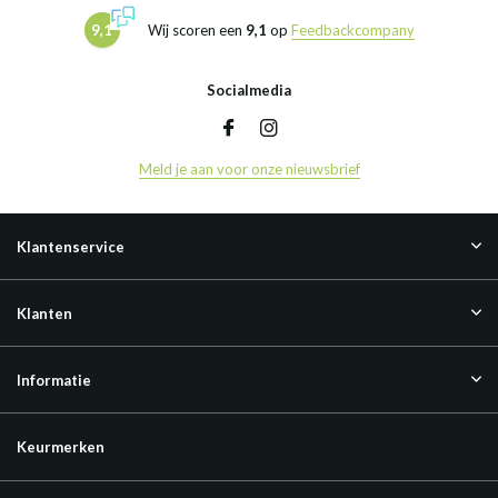
9,1
Wij scoren een
9,1
op
Feedbackcompany
Socialmedia
Meld je aan voor onze nieuwsbrief
Klantenservice
Klanten
Informatie
Keurmerken