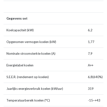
Gegevens set
Koelcapaciteit (kW)
6,2
Opgenomen vermogen koelen (kW)
1,77
Nominale stroomsterkte koelen (A)
7,9
Energielabel koelen
A++
S.E.E.R. (rendement op koelen)
6,8(640%)
Jaarlijks energieverbruik koelen (kW/uur)
319
Temperatuurbereik koelen (°C)
-15~+43