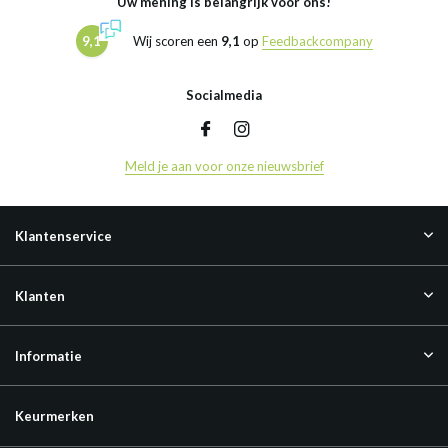
Uw mening is belangrijk voor ons!
9,1
Wij scoren een
9,1
op
Feedbackcompany
Socialmedia
Meld je aan voor onze nieuwsbrief
Klantenservice
Klanten
Informatie
Keurmerken