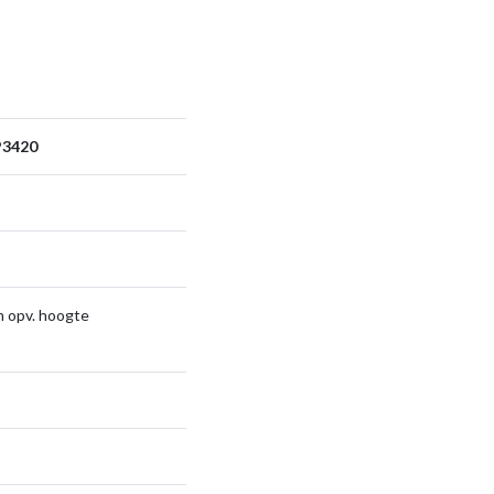
P3420
j 0 m opv. hoogte