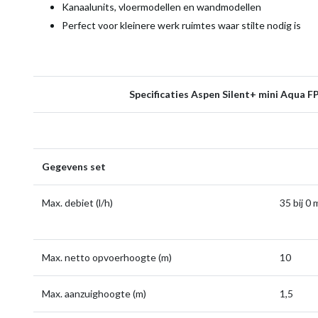
Kanaalunits, vloermodellen en wandmodellen
Perfect voor kleinere werk ruimtes waar stilte nodig is
Specificaties Aspen Silent+ mini Aqua F
Gegevens set
Max. debiet (l/h)
35 bi
Max. netto opvoerhoogte (m)
10
Max. aanzuighoogte (m)
1,5