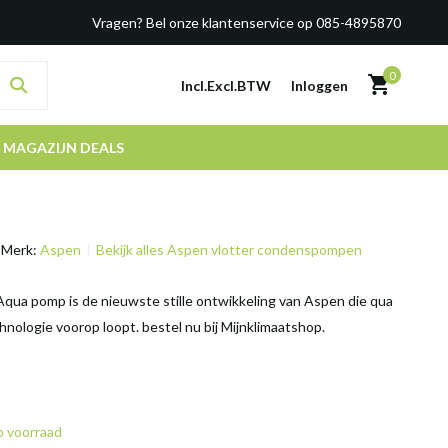
Vragen? Bel onze klantenservice op 085-4895870
0
Incl.
Excl.
BTW
Inloggen
MAGAZIJN DEALS
Merk:
Aspen
Bekijk alles Aspen vlotter condenspompen
Aqua pomp is de nieuwste stille ontwikkeling van Aspen die qua
hnologie voorop loopt. bestel nu bij Mijnklimaatshop.
 voorraad