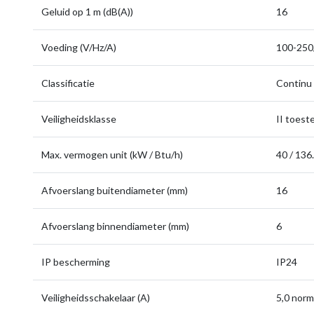
Geluid op 1 m (dB(A))
16
Voeding (V/Hz/A)
100-250
Classificatie
Continu
Veiligheidsklasse
II toeste
Max. vermogen unit (kW / Btu/h)
40 / 136
Afvoerslang buitendiameter (mm)
16
Afvoerslang binnendiameter (mm)
6
IP bescherming
IP24
Veiligheidsschakelaar (A)
5,0 norm