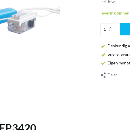
Incl. btw
levering binne
Deskundig a
Snelle lever
Eigen mont
Delen
a FP3420