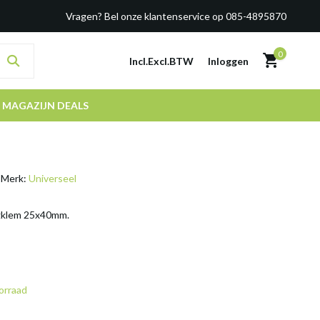
Vragen? Bel onze klantenservice op 085-4895870
0
Incl.
Excl.
BTW
Inloggen
MAGAZIJN DEALS
Merk:
Universeel
ngklem 25x40mm.
orraad