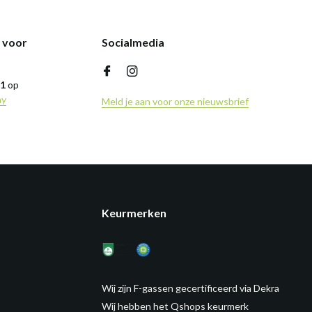
k voor
Socialmedia
,1
op
ny
Meld je aan voor onze nieuwsbrief
Keurmerken
Wij zijn F-gassen gecertificeerd via Dekra
Wij hebben het Qshops keurmerk