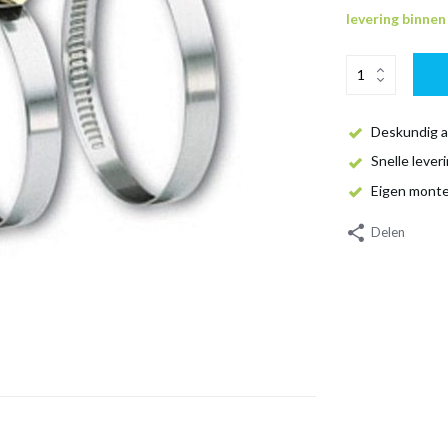
levering binne
Deskundig a
Snelle lever
Eigen mont
Delen