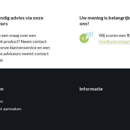
ndig advies via onze
Uw mening is belangrij
eurs
ons!
 een vraag over een
Wij scoren een
9
9,1
iek product? Neem contact
Feedbackcompa
 onze klantenservice en een
ze adviseurs neemt contact
p.
en
Informatie
en
t aanmaken