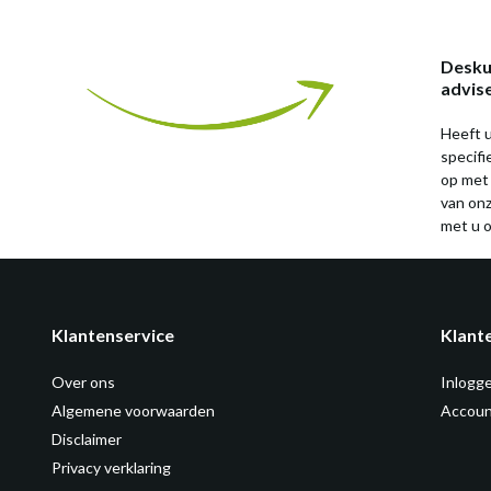
Desku
advis
Heeft u
specif
op met
van on
met u o
Klantenservice
Klant
Over ons
Inlogg
Algemene voorwaarden
Accoun
Disclaimer
Privacy verklaring