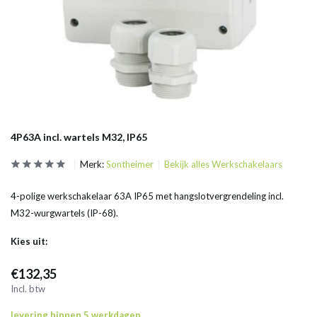
4P63A incl. wartels M32, IP65
Merk:
Sontheimer
Bekijk alles Werkschakelaars
4-polige werkschakelaar 63A IP65 met hangslotvergrendeling incl.
M32-wurgwartels (IP-68).
Kies uit:
€132,35
Incl. btw
levering binnen 5 werkdagen