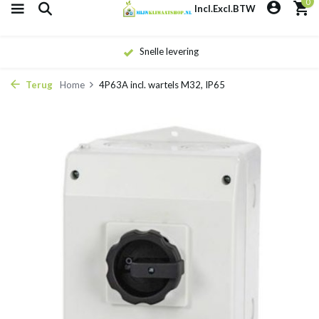
0
Incl.
Excl.
BTW
Snelle levering
Terug
Home
4P63A incl. wartels M32, IP65