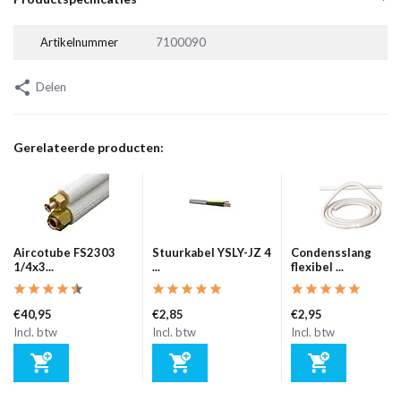
Artikelnummer
7100090
Delen
Gerelateerde producten:
Aircotube FS2303
Stuurkabel YSLY-JZ 4
Condensslang
1/4x3...
...
flexibel ...
€40,95
€2,85
€2,95
Incl. btw
Incl. btw
Incl. btw