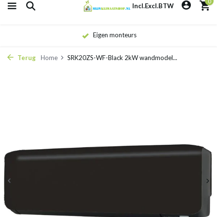
0
Incl.
Excl.
BTW
Eigen monteurs
Terug
Home
SRK20ZS-WF-Black 2kW wandmodel...