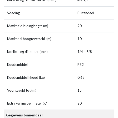
Bekabeling binnen–buiten (mm²)
4 × 1,5
Voeding
Buitendeel
Maximale leidinglengte (m)
20
Maximaal hoogteverschil (m)
10
Koelleiding diameter (inch)
1/4 – 3/8
Koudemiddel
R32
Koudemiddelinhoud (kg)
0,62
Voorgevuld tot (m)
15
Extra vulling per meter (g/m)
20
Gegevens binnendeel