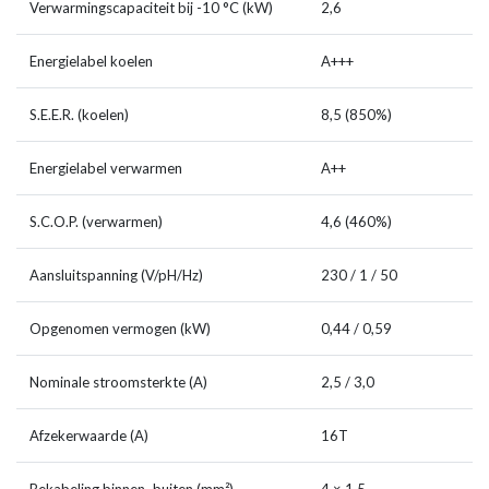
Verwarmingscapaciteit bij -10 °C (kW)
2,6
Energielabel koelen
A+++
S.E.E.R. (koelen)
8,5 (850%)
Energielabel verwarmen
A++
S.C.O.P. (verwarmen)
4,6 (460%)
Aansluitspanning (V/pH/Hz)
230 / 1 / 50
Opgenomen vermogen (kW)
0,44 / 0,59
Nominale stroomsterkte (A)
2,5 / 3,0
Afzekerwaarde (A)
16T