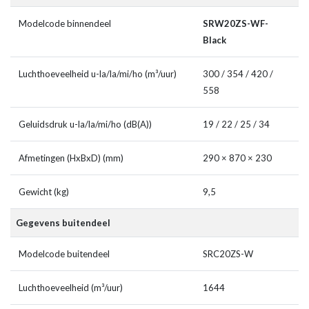
Modelcode binnendeel
SRW20ZS-WF-
Black
Luchthoeveelheid u-la/la/mi/ho (m³/uur)
300 / 354 / 420 /
558
Geluidsdruk u-la/la/mi/ho (dB(A))
19 / 22 / 25 / 34
Afmetingen (HxBxD) (mm)
290 × 870 × 230
Gewicht (kg)
9,5
Gegevens buitendeel
Modelcode buitendeel
SRC20ZS-W
Luchthoeveelheid (m³/uur)
1644