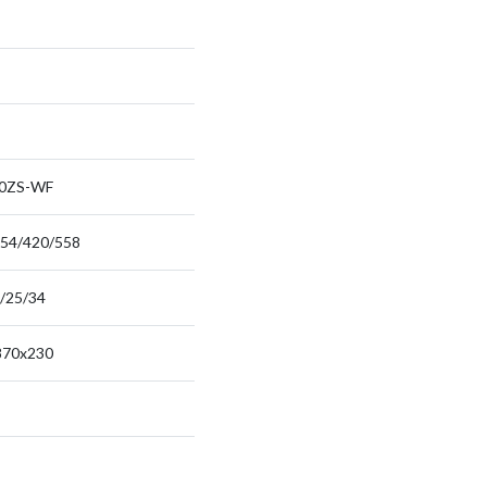
0ZS-WF
54/420/558
/25/34
870x230