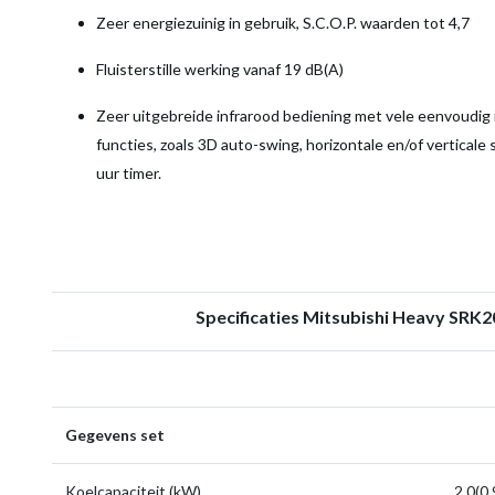
Zeer energiezuinig in gebruik, S.C.O.P. waarden tot 4,7
Fluisterstille werking vanaf 19 dB(A)
Zeer uitgebreide infrarood bediening met vele eenvoudig i
functies, zoals 3D auto-swing, horizontale en/of vertica
uur timer.
Specificaties Mitsubishi Heavy SR
Gegevens set
Koelcapaciteit (kW)
2,0(0,