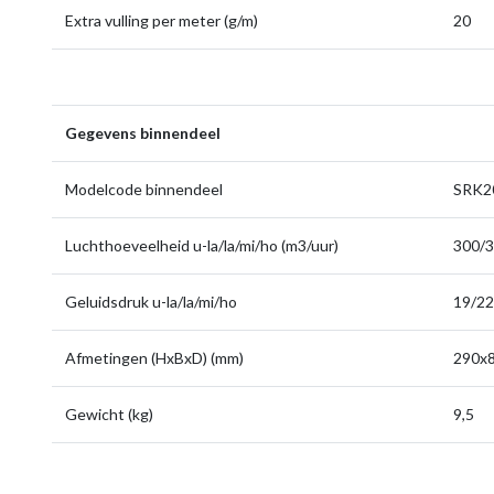
Extra vulling per meter (g/m)
20
Gegevens binnendeel
Modelcode binnendeel
SRK2
Luchthoeveelheid u-la/la/mi/ho (m3/uur)
300/3
Geluidsdruk u-la/la/mi/ho
19/22
Afmetingen (HxBxD) (mm)
290x
Gewicht (kg)
9,5