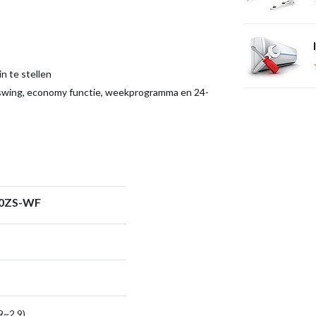
n te stellen
le swing, economy functie, weekprogramma en 24-
K20ZS-WF
9~2,9)