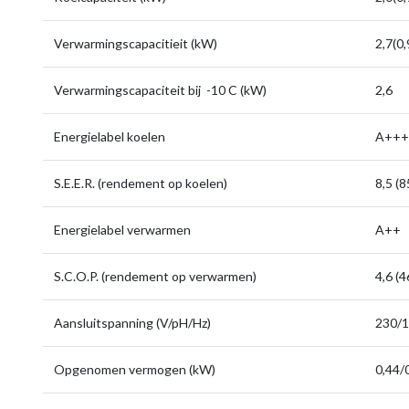
Verwarmingscapacitieit (kW)
2,7(0,
Verwarmingscapaciteit bij -10 C (kW)
2,6
Energielabel koelen
A+++
S.E.E.R. (rendement op koelen)
8,5 (
Energielabel verwarmen
A++
S.C.O.P. (rendement op verwarmen)
4,6 (
Aansluitspanning (V/pH/Hz)
230/1
Opgenomen vermogen (kW)
0,44/