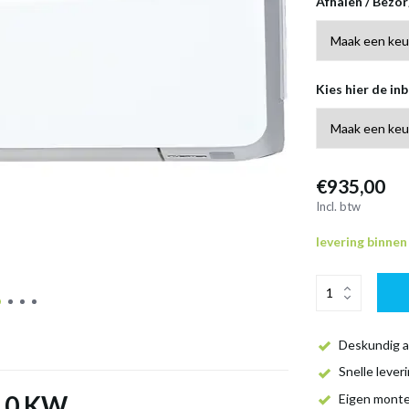
Afhalen / Bezo
Kies hier de inb
€935,00
Incl. btw
levering binne
Deskundig a
Snelle lever
2,0 KW
Eigen mont