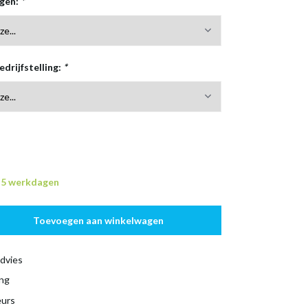
rgen:
*
edrijfstelling:
*
n 5 werkdagen
Toevoegen aan winkelwagen
dvies
ing
eurs