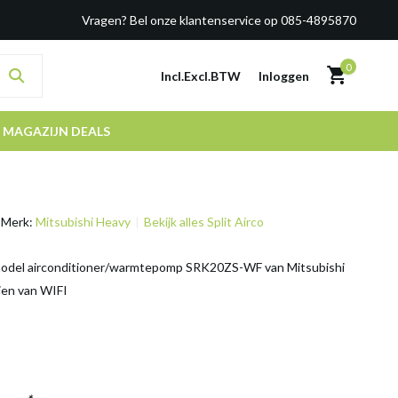
Vragen? Bel onze klantenservice op 085-4895870
0
Incl.
Excl.
BTW
Inloggen
MAGAZIJN DEALS
Merk:
Mitsubishi Heavy
Bekijk alles Split Airco
 model airconditioner/warmtepomp SRK20ZS-WF van Mitsubishi
ien van WIFI