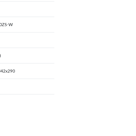
0ZS-W
)
842x290