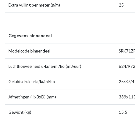
Extra vulling per meter (g/m)
25
Gegevens binnendeel
Modelcode binnendeel
SRK71ZR-
Luchthoeveelheid u-la/la/mi/ho (m3/uur)
624/972/1
Geluidsdruk u-la/la/mi/ho
25/37/41/
Afmetingen (HxBxD) (mm)
339x1197
Gewicht (kg)
15,5