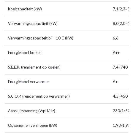
Koelcapaciteit (kW)
7,1(2,3~7,8
Verwarmingscapacitieit (kW)
8,0(2,0~10
Verwarmingscapaciteit bij -10 C (kW)
6,6
Energielabel koelen
A++
S.E.E.R. (rendement op koelen)
7,4 (740 %)
Energielabel verwarmen
A+
S.C.O.P. (rendement op verwarmen)
4,5 (450 %)
Aansluitspanning (V/pH/Hz)
230/1/50
Opgenomen vermogen (kW)
1,93/1,95