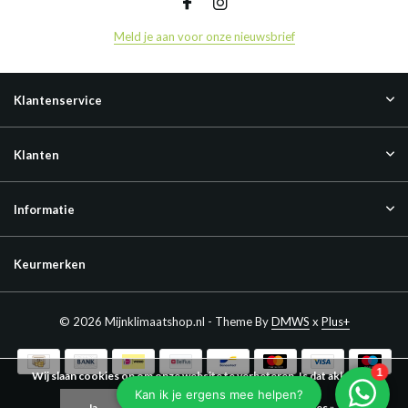
Meld je aan voor onze nieuwsbrief
Klantenservice
Klanten
Informatie
Keurmerken
© 2026 Mijnklimaatshop.nl - Theme By
DMWS
x
Plus+
Wij slaan cookies op om onze website te verbeteren. Is dat akkoord?
Ja
Nee
Meer over cookies »