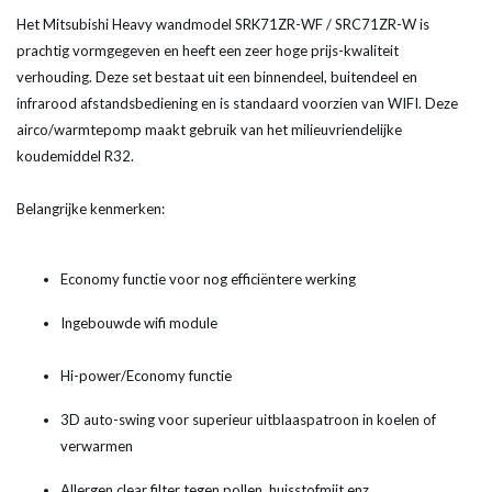
Het Mitsubishi Heavy wandmodel SRK71ZR-WF / SRC71ZR-W is
prachtig vormgegeven en heeft een zeer hoge prijs-kwaliteit
verhouding. Deze set bestaat uit een binnendeel, buitendeel en
infrarood afstandsbediening en is standaard voorzien van WIFI. Deze
airco/warmtepomp maakt gebruik van het milieuvriendelijke
koudemiddel R32.
Belangrijke kenmerken:
Economy functie voor nog efficiëntere werking
Ingebouwde wifi module
Hi-power/Economy functie
3D auto-swing voor superieur uitblaaspatroon in koelen of
verwarmen
Allergen clear filter tegen pollen, huisstofmijt enz.