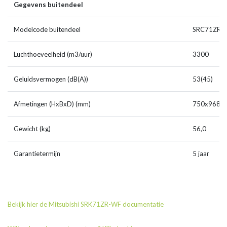
Gegevens buitendeel
Modelcode buitendeel
SRC71ZR-
Luchthoeveelheid (m3/uur)
3300
Geluidsvermogen (dB(A))
53(45)
Afmetingen (HxBxD) (mm)
750x968x
Gewicht (kg)
56,0
Garantietermijn
5 jaar
Bekijk hier de Mitsubishi SRK71ZR-WF documentatie