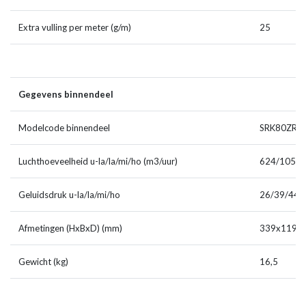
Extra vulling per meter (g/m)
25
Gegevens binnendeel
Modelcode binnendeel
SRK80ZR-
Luchthoeveelheid u-la/la/mi/ho (m3/uur)
624/1050/
Geluidsdruk u-la/la/mi/ho
26/39/44/
Afmetingen (HxBxD) (mm)
339x1197
Gewicht (kg)
16,5