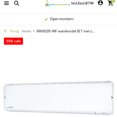
0
Incl.
Excl.
BTW
Eigen monteurs
Terug
Home
SRK80ZR-WF wandmodel SET met s...
30% sale