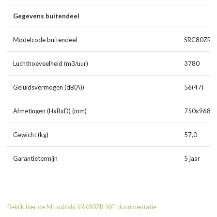
Gegevens buitendeel
Modelcode buitendeel
SRC80ZR-
Luchthoeveelheid (m3/uur)
3780
Geluidsvermogen (dB(A))
56(47)
Afmetingen (HxBxD) (mm)
750x968x
Gewicht (kg)
57,0
Garantietermijn
5 jaar
Bekijk hier de Mitsubishi SRK80ZR-WF documentatie