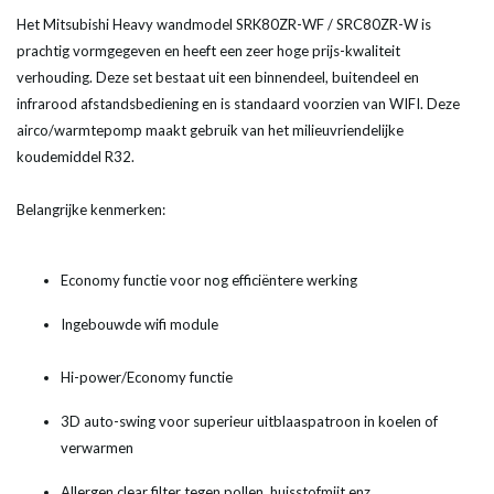
Het Mitsubishi Heavy wandmodel SRK80ZR-WF / SRC80ZR-W is
prachtig vormgegeven en heeft een zeer hoge prijs-kwaliteit
verhouding. Deze set bestaat uit een binnendeel, buitendeel en
infrarood afstandsbediening en is standaard voorzien van WIFI. Deze
airco/warmtepomp maakt gebruik van het milieuvriendelijke
koudemiddel R32.
Belangrijke kenmerken:
Economy functie voor nog efficiëntere werking
Ingebouwde wifi module
Hi-power/Economy functie
3D auto-swing voor superieur uitblaaspatroon in koelen of
verwarmen
Allergen clear filter tegen pollen, huisstofmijt enz.