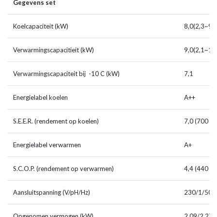
Gegevens set
Koelcapaciteit (kW)
8,0(2,3~9,7
Verwarmingscapacitieit (kW)
9,0(2,1~11
Verwarmingscapaciteit bij -10 C (kW)
7,1
Energielabel koelen
A++
S.E.E.R. (rendement op koelen)
7,0 (700 %)
Energielabel verwarmen
A+
S.C.O.P. (rendement op verwarmen)
4,4 (440 %)
Aansluitspanning (V/pH/Hz)
230/1/50
Opgenomen vermogen (kW)
2,09/2,27