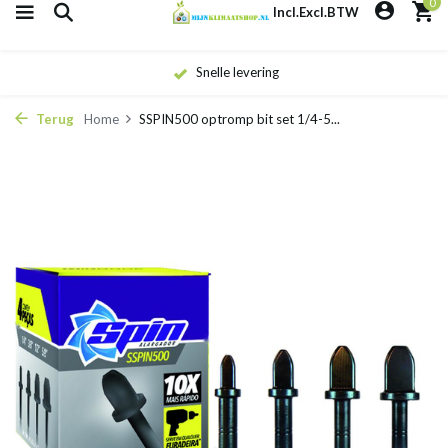
0
Incl.
Excl.
BTW
Snelle levering
Terug
Home
SSPIN500 optromp bit set 1/4-5...