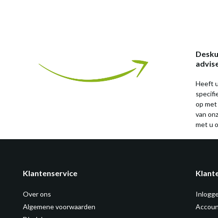
Desku
advis
Heeft u
specif
op met
van on
met u o
Klantenservice
Klant
Over ons
Inlogg
Algemene voorwaarden
Accoun