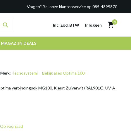
Vragen? Bel onze klantenservice op 085-4895870
0
Incl.
Excl.
BTW
Inloggen
MAGAZIJN DEALS
Merk:
Tecnosystemi
Bekijk alles Optima 100
tima verbindingsok MG100. Kleur: Zuiverwit (RAL9010). UV-A
Op voorraad