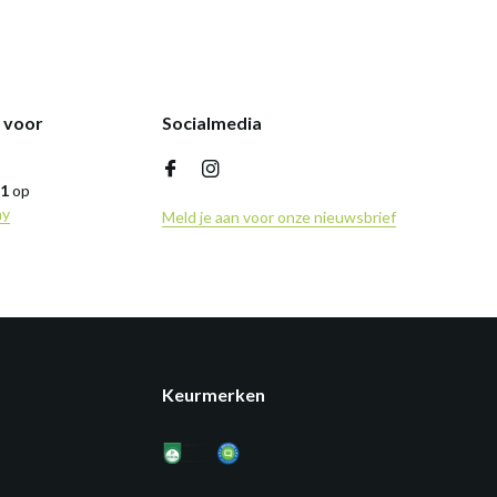
k voor
Socialmedia
,1
op
ny
Meld je aan voor onze nieuwsbrief
Keurmerken