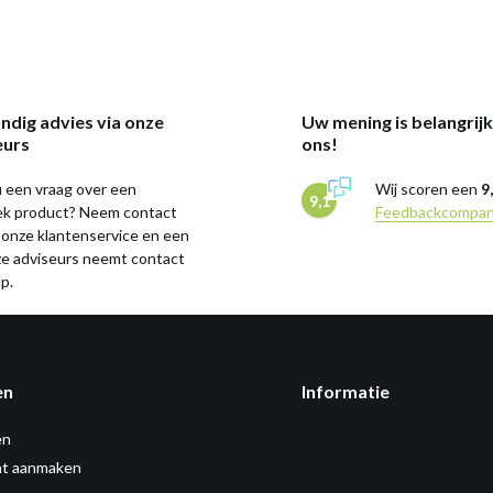
ndig advies via onze
Uw mening is belangrij
eurs
ons!
 een vraag over een
Wij scoren een
9
9,1
iek product? Neem contact
Feedbackcompa
 onze klantenservice en een
ze adviseurs neemt contact
p.
en
Informatie
en
t aanmaken