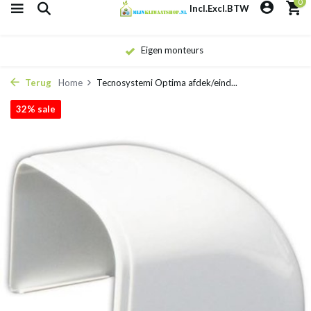
0
Incl.
Excl.
BTW
Eigen monteurs
Terug
Home
Tecnosystemi Optima afdek/eind...
32% sale