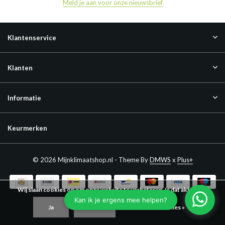
Meld je aan voor onze nieuwsbrief
Klantenservice
Klanten
Informatie
Keurmerken
© 2026 Mijnklimaatshop.nl - Theme By
DMWS
x
Plus+
Wij slaan cookies op om onze website te verbeteren. Is dat akkoord?
Ja
Nee
Meer over cookies »