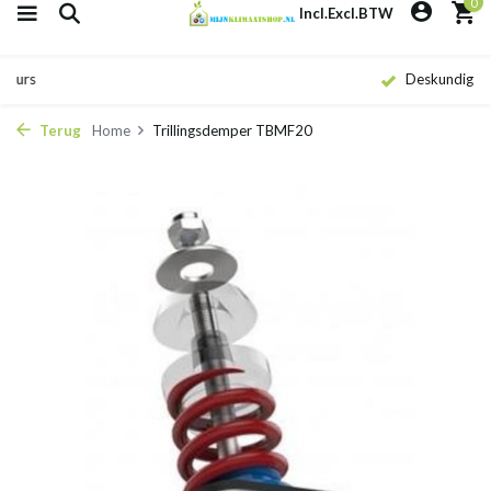
0
Incl.
Excl.
BTW
Deskundig advies
Terug
Home
Trillingsdemper TBMF20