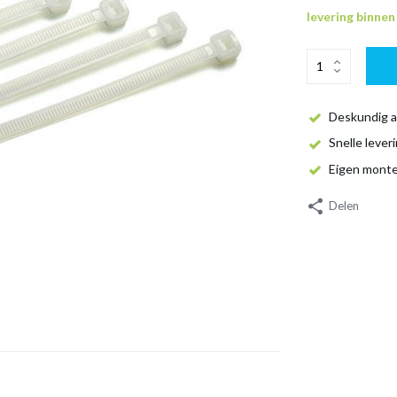
levering binne
Deskundig a
Snelle lever
Eigen mont
Delen