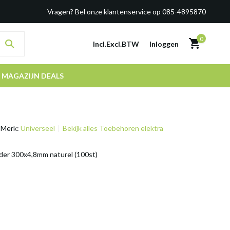
Vragen? Bel onze klantenservice op 085-4895870
0
Incl.
Excl.
BTW
Inloggen
MAGAZIJN DEALS
Merk:
Universeel
Bekijk alles Toebehoren elektra
der 300x4,8mm naturel (100st)