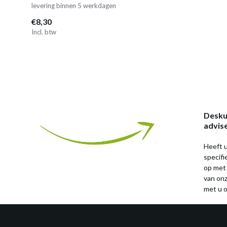
levering binnen 5 werkdagen
€8,30
Incl. btw
Desku
advis
Heeft u
specif
op met
van on
met u o