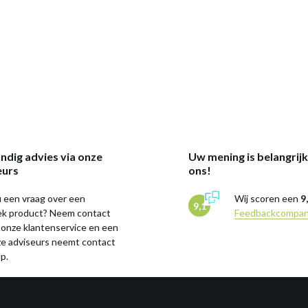
ndig advies via onze
Uw mening is belangrij
eurs
ons!
 een vraag over een
Wij scoren een
9
9,1
iek product? Neem contact
Feedbackcompa
 onze klantenservice en een
ze adviseurs neemt contact
p.