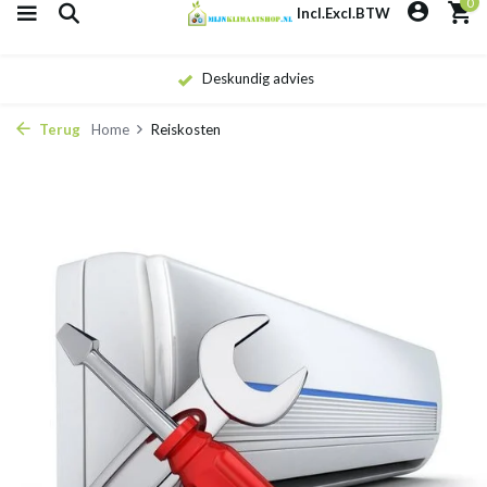
0
Incl.
Excl.
BTW
Snelle levering
Terug
Home
Reiskosten