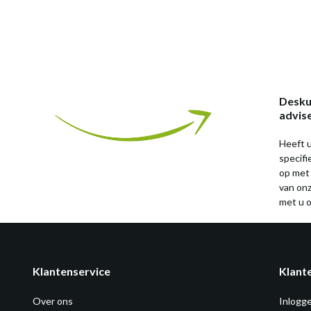
Desku
advis
Heeft u
specif
op met
van on
met u o
Klantenservice
Klant
Over ons
Inlogg