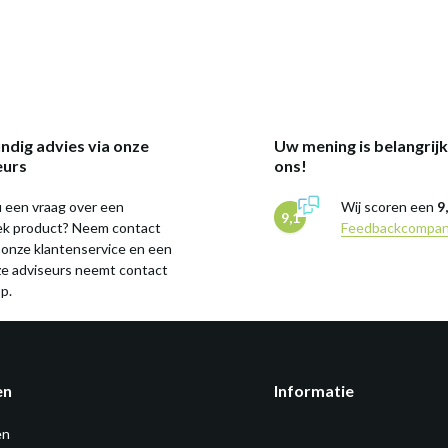
ndig advies via onze
Uw mening is belangrij
eurs
ons!
 een vraag over een
Wij scoren een
9
9,1
iek product? Neem contact
Feedbackcompa
 onze klantenservice en een
ze adviseurs neemt contact
p.
en
Informatie
en