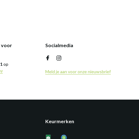
k voor
Socialmedia
,1
op
ny
Meld je aan voor onze nieuwsbrief
Keurmerken