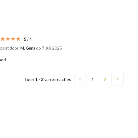
5
/
5
post door:
M. Guns
op 7 Juli 2025
oed
Toon
1
-
3
van
5
reacties
1
2