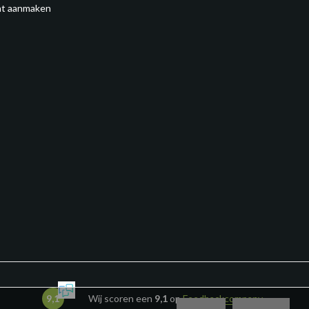
t aanmaken
9,1
Wij scoren een
9,1
op
Feedbackcompany