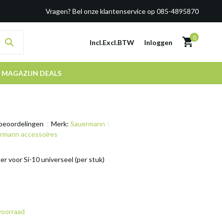
Vragen? Bel onze klantenservice op 085-4895870
0
Incl.
Excl.
BTW
Inloggen
MAGAZIJN DEALS
beoordelingen
Merk:
Sauermann
uermann accessoires
r voor Si-10 universeel (per stuk)
voorraad