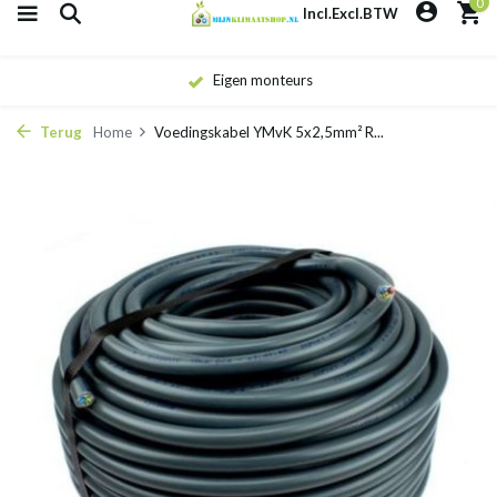
0
Incl.
Excl.
BTW
Eigen monteurs
Terug
Home
Voedingskabel YMvK 5x2,5mm² R...