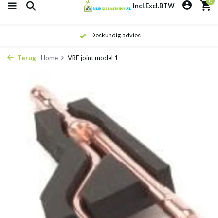
0
Incl.
Excl.
BTW
Deskundig advies
Terug
Home
VRF joint model 1