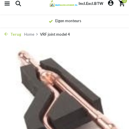
0
Incl.
Excl.
BTW
Eigen monteurs
Terug
Home
VRF joint model 4