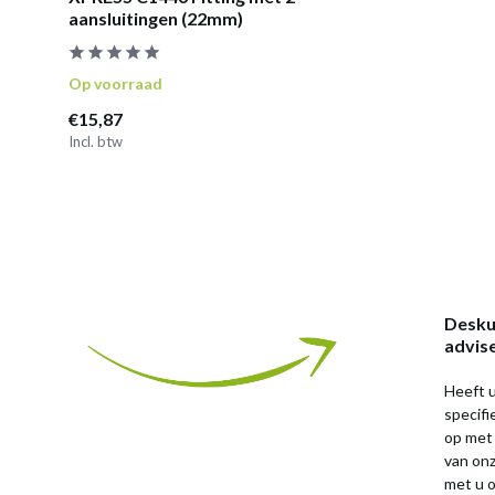
aansluitingen (22mm)
Op voorraad
€15,87
Incl. btw
Desku
advis
Heeft u
specif
op met
van on
met u o