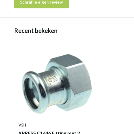
Schrijf je eigen review
Recent bekeken
VSH
XPRESS C1446 Fitting met 2