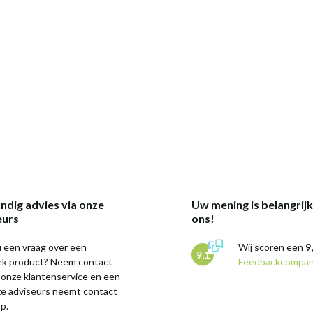
ndig advies via onze
Uw mening is belangrij
eurs
ons!
 een vraag over een
Wij scoren een
9
9,1
iek product? Neem contact
Feedbackcompa
 onze klantenservice en een
ze adviseurs neemt contact
p.