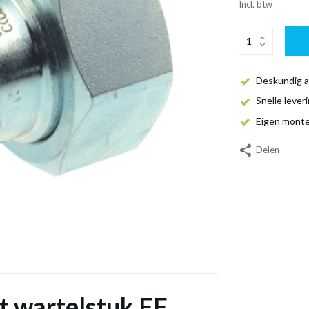
Incl. btw
Deskundig a
Snelle lever
Eigen mont
Delen
t wartelstuk FF