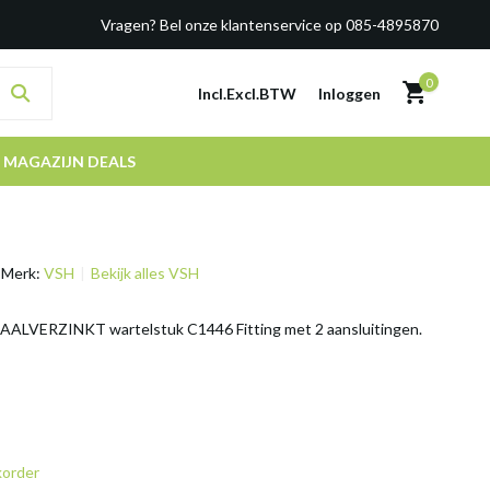
Vragen? Bel onze klantenservice op 085-4895870
0
Incl.
Excl.
BTW
Inloggen
MAGAZIJN DEALS
Merk:
VSH
Bekijk alles VSH
ALVERZINKT wartelstuk C1446 Fitting met 2 aansluitingen.
korder