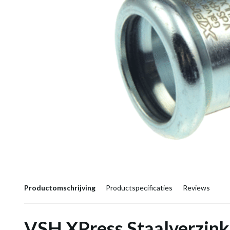
Productomschrijving
Productspecificaties
Reviews
VSH XPress Staalverzink