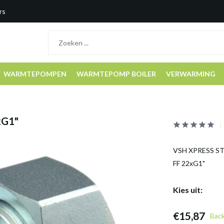
rs
WARMTEPOMPEN
WARMTEPOMP BOILER
VERWARMING
xG1"
VSH XPRESS STA
FF 22xG1"
Kies uit:
€15,87
Bac