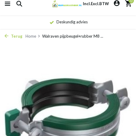
0
Incl.
Excl.
BTW
Deskundig advies
Terug
Home
Walraven pijpbeugel+rubber M8 ...