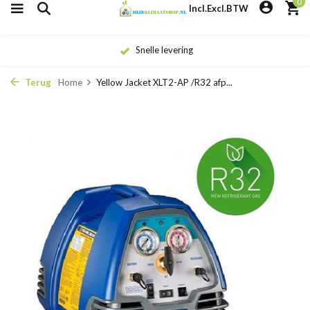
0
Incl.
Excl.
BTW
Snelle levering
Terug
Home
Yellow Jacket XLT2-AP /R32 afp...