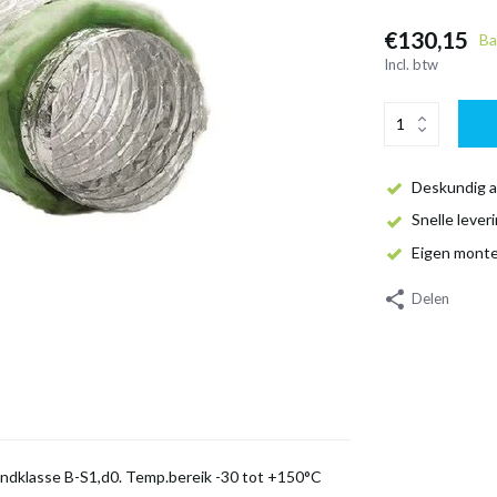
€130,15
Ba
Incl. btw
Deskundig a
Snelle lever
Eigen mont
Delen
andklasse B-S1,d0. Temp.bereik -30 tot +150°C