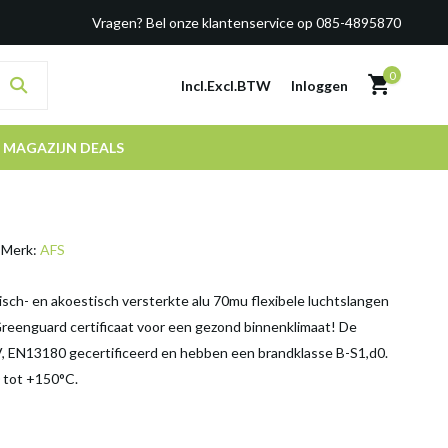
Vragen? Bel onze klantenservice op 085-4895870
0
Incl.
Excl.
BTW
Inloggen
MAGAZIJN DEALS
Merk:
AFS
sch- en akoestisch versterkte alu 70mu flexibele luchtslangen
reenguard certificaat voor een gezond binnenklimaat! De
V, EN13180 gecertificeerd en hebben een brandklasse B-S1,d0.
 tot +150°C.