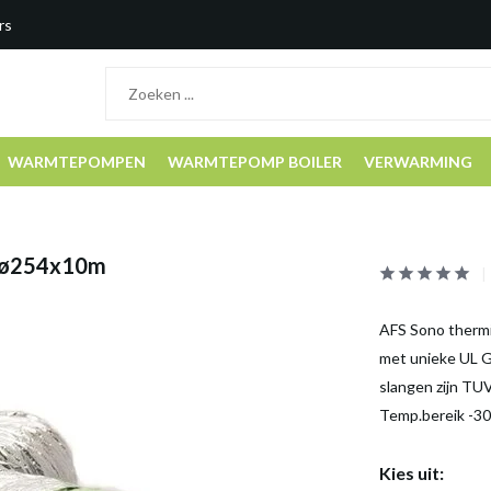
rs
WARMTEPOMPEN
WARMTEPOMP BOILER
VERWARMING
. ø254x10m
AFS Sono thermi
met unieke UL G
slangen zijn TU
Temp.bereik -30
Kies uit: