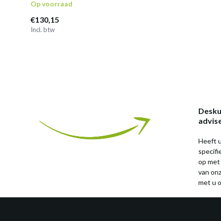
Op voorraad
€130,15
Incl. btw
Desku
advis
Heeft u
specif
op met
van on
met u o