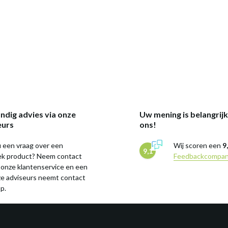
ndig advies via onze
Uw mening is belangrij
eurs
ons!
 een vraag over een
Wij scoren een
9
9,1
iek product? Neem contact
Feedbackcompa
 onze klantenservice en een
ze adviseurs neemt contact
p.