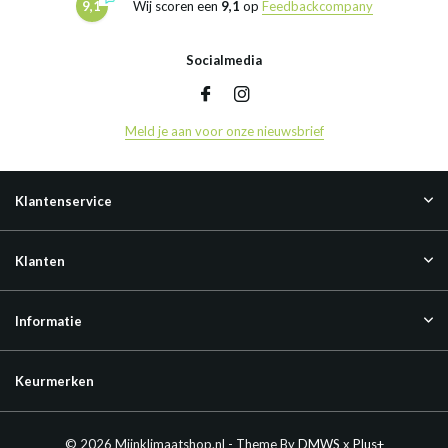
9,1
Wij scoren een
9,1
op
Feedbackcompany
Socialmedia
Meld je aan voor onze nieuwsbrief
Klantenservice
Klanten
Informatie
Keurmerken
© 2026 Mijnklimaatshop.nl - Theme By
DMWS
x
Plus+