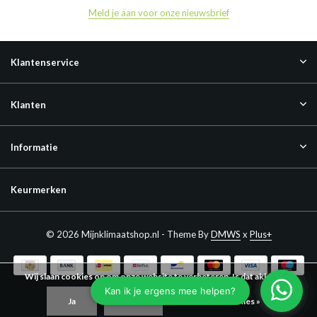
Meld je aan voor onze nieuwsbrief
Klantenservice
Klanten
Informatie
Keurmerken
© 2026 Mijnklimaatshop.nl - Theme By
DMWS
x
Plus+
Wij slaan cookies op om onze website te verbeteren. Is dat akkoord?
Ja
Nee
Meer over cookies »