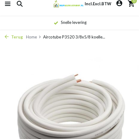
0
Incl.
Excl.
BTW
Snelle levering
Terug
Home
Aircotube P3520 3/8x5/8 koelle...