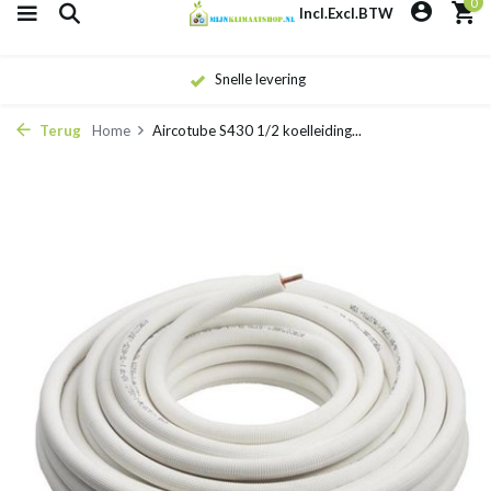
0
Incl.
Excl.
BTW
Snelle levering
Terug
Home
Aircotube S430 1/2 koelleiding...