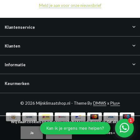
Meld je aan voor onze nieuwsbrief
Klantenservice
Klanten
Informatie
Keurmerken
© 2026 Mijnklimaatshop.nl - Theme By
DMWS
x
Plus+
Wij slaan cookies op om onze website te verbeteren. Is dat akkoord?
Ja
Nee
Meer over cookies »