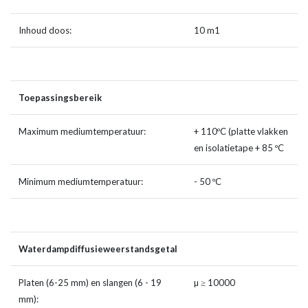
Inhoud doos:
10 m1
Toepassingsbereik
Maximum mediumtemperatuur:
+ 110ºC (platte vlakken
en isolatietape + 85 ºC
Minimum mediumtemperatuur:
- 50 ºC
Waterdampdiffusieweerstandsgetal
Platen (6-25 mm) en slangen (6 - 19
µ ≥ 10000
mm):