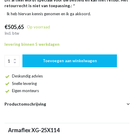
Dit artikel wordt speciaal voor uw besteld en kan niet retour. Het
retourrecht is niet van toepassing.:
*
Ik heb hiervan kennis genomen en ik ga akkoord.
€505,65
Op voorraad
Incl. btw
levering binnen 5 werkdagen
Toevoegen aan winkelwagen
Deskundig advies
Snelle levering
Eigen monteurs
Productomschrijving
Armaflex XG-25X114