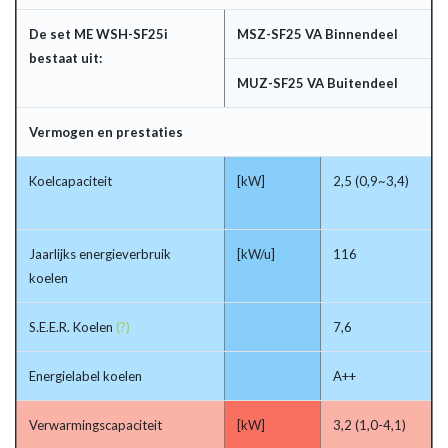
De set ME WSH-SF25i
MSZ-SF25 VA Binnendeel
bestaat uit:
MUZ-SF25 VA Buitendeel
Vermogen en prestaties
Koelcapaciteit
[kW]
2,5 (0,9~3,4)
Jaarlijks energieverbruik
[kW/u]
116
koelen
S.E.E.R. Koelen
(?)
7,6
Energielabel koelen
A++
Verwarmingscapaciteit
[kW]
3,2 (1,0-4,1)