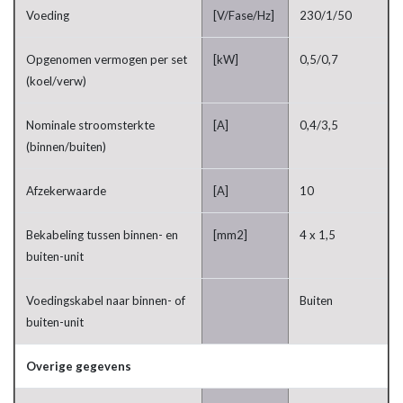
Voeding
[V/Fase/Hz]
230/1/50
Opgenomen vermogen per set
[kW]
0,5/0,7
(koel/verw)
Nominale stroomsterkte
[A]
0,4/3,5
(binnen/buiten)
Afzekerwaarde
[A]
10
Bekabeling tussen binnen- en
[mm2]
4 x 1,5
buiten-unit
Voedingskabel naar binnen- of
Buiten
buiten-unit
Overige gegevens