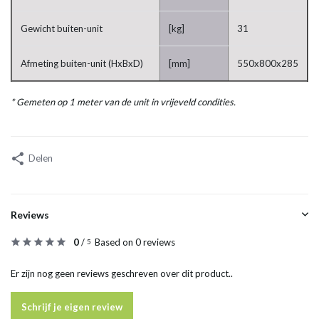
Gewicht buiten-unit
[kg]
31
Afmeting buiten-unit (HxBxD)
[mm]
550x800x285
* Gemeten op 1 meter van de unit in vrijeveld condities.
Delen
Reviews
0
/
Based on 0 reviews
5
Er zijn nog geen reviews geschreven over dit product..
Schrijf je eigen review