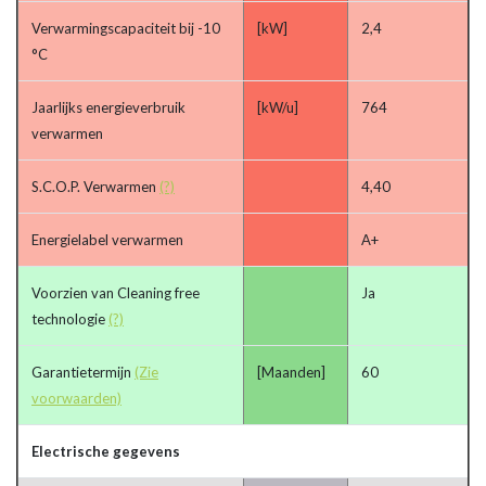
Verwarmingscapaciteit bij -10
[kW]
2,4
°C
Jaarlijks energieverbruik
[kW/u]
764
verwarmen
S.C.O.P. Verwarmen
(?)
4,40
Energielabel verwarmen
A+
Voorzien van Cleaning free
Ja
technologie
(?)
Garantietermijn
(Zie
[Maanden]
60
voorwaarden)
Electrische gegevens