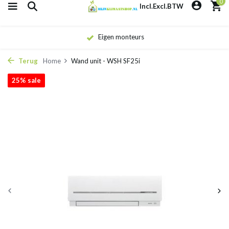
0
Incl.
Excl.
BTW
Eigen monteurs
Terug
Home
Wand unit - WSH SF25i
25% sale