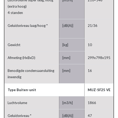
Luchtvolume super laag, hoog
[m3/h]
210~546
(extra hoog)
4 standen
Geluidsniveau laag/hoog *
[dB(A)]
21/36
Gewicht
[kg]
10
Afmeting (HxBxD)
[mm]
299x798x195
Benodigde condensaansluiting
[mm]
16
inwendig
Type Buiten-unit
MUZ-SF25 VE
Luchtvolume
[m3/h]
1866
Geluidsniveau *
[dB(A)]
47