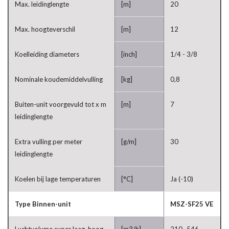
Max. leidinglengte
[m]
20
Max. hoogteverschil
[m]
12
Koelleiding diameters
[inch]
1/4 - 3/8
Nominale koudemiddelvulling
[kg]
0,8
Buiten-unit voorgevuld tot x m
[m]
7
leidinglengte
Extra vulling per meter
[g/m]
30
leidinglengte
Koelen bij lage temperaturen
[°C]
Ja (-10)
Type Binnen-unit
MSZ-SF25 VE