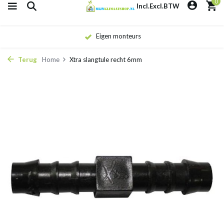
0
Incl.
Excl.
BTW
Eigen monteurs
Terug
Home
Xtra slangtule recht 6mm