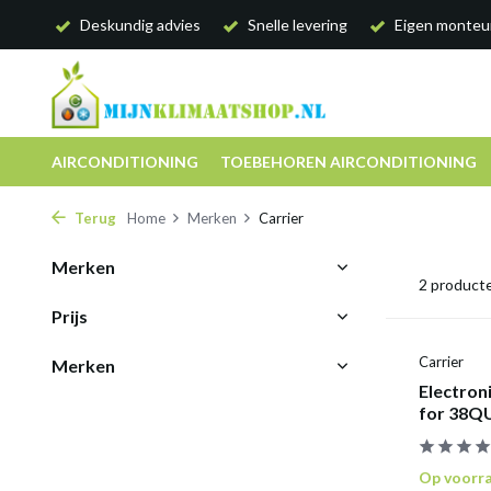
Deskundig advies
Snelle levering
Eigen monteu
AIRCONDITIONING
TOEBEHOREN AIRCONDITIONING
Terug
Home
Merken
Carrier
Merken
2 product
Prijs
Carrier
Merken
Electron
for 38Q
Op voorr