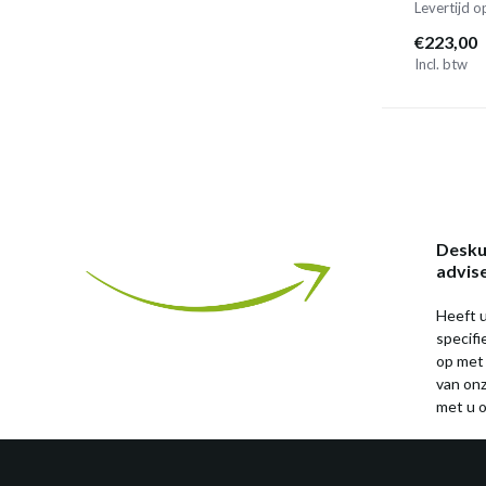
Levertijd 
€223,00
Incl. btw
Desku
advis
Heeft u
specif
op met
van on
met u o