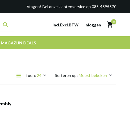
Vragen? Bel onze klantenservice op 085-4895870
0
Incl.
Excl.
BTW
Inloggen
MAGAZIJN DEALS
Toon:
Sorteren op:
sembly