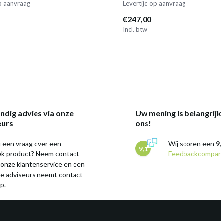
op aanvraag
Levertijd op aanvraag
€247,00
Incl. btw
ndig advies via onze
Uw mening is belangrij
eurs
ons!
 een vraag over een
Wij scoren een
9
9,1
iek product? Neem contact
Feedbackcompa
 onze klantenservice en een
ze adviseurs neemt contact
p.