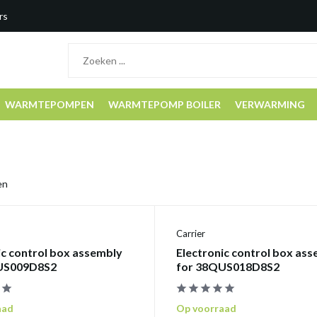
rs
WARMTEPOMPEN
WARMTEPOMP BOILER
VERWARMING
en
Carrier
ic control box assembly
Electronic control box as
US009D8S2
for 38QUS018D8S2
aad
Op voorraad