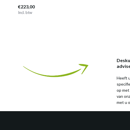
€223,00
Incl. btw
Desku
advis
Heeft u
specif
op met
van on
met u o