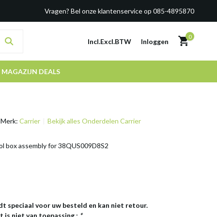
Vragen? Bel onze klantenservice op 085-4895870
0
Incl.
Excl.
BTW
Inloggen
MAGAZIJN DEALS
Merk:
Carrier
Bekijk alles Onderdelen Carrier
rol box assembly for 38QUS009D8S2
dt speciaal voor uw besteld en kan niet retour.
 is niet van toepassing.:
*