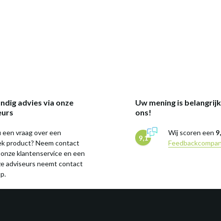
ndig advies via onze
Uw mening is belangrij
eurs
ons!
 een vraag over een
Wij scoren een
9
9,1
iek product? Neem contact
Feedbackcompa
 onze klantenservice en een
ze adviseurs neemt contact
p.