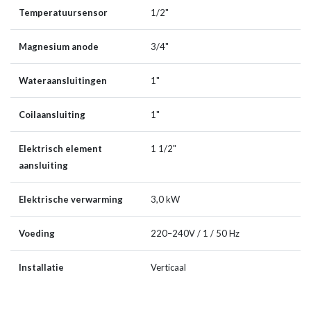
Temperatuursensor
1/2"
Magnesium anode
3/4"
Wateraansluitingen
1"
Coilaansluiting
1"
Elektrisch element
1 1/2"
aansluiting
Elektrische verwarming
3,0 kW
Voeding
220–240V / 1 / 50 Hz
Installatie
Verticaal