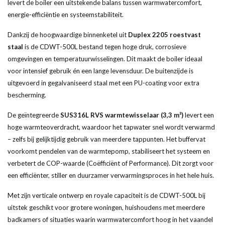
levert de boiler een uitstekende balans tussen warmwatercomfort,
energie-efficiëntie en systeemstabiliteit.
Dankzij de hoogwaardige binnenketel uit
Duplex 2205 roestvast
staal
is de CDWT-500L bestand tegen hoge druk, corrosieve
omgevingen en temperatuurwisselingen. Dit maakt de boiler ideaal
voor intensief gebruik én een lange levensduur. De buitenzijde is
uitgevoerd in gegalvaniseerd staal met een PU-coating voor extra
bescherming.
De geïntegreerde
SUS316L RVS warmtewisselaar (3,3 m²)
levert een
hoge warmteoverdracht, waardoor het tapwater snel wordt verwarmd
– zelfs bij gelijktijdig gebruik van meerdere tappunten. Het buffervat
voorkomt pendelen van de warmtepomp, stabiliseert het systeem en
verbetert de COP-waarde (Coëfficiënt of Performance). Dit zorgt voor
een efficiënter, stiller en duurzamer verwarmingsproces in het hele huis.
Met zijn verticale ontwerp en royale capaciteit is de CDWT-500L bij
uitstek geschikt voor grotere woningen, huishoudens met meerdere
badkamers of situaties waarin warmwatercomfort hoog in het vaandel