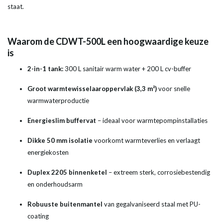
staat.
Waarom de CDWT-500L een hoogwaardige keuze
is
2-in-1 tank:
300 L sanitair warm water + 200 L cv-buffer
Groot warmtewisselaaroppervlak (3,3 m²)
voor snelle
warmwaterproductie
Energieslim buffervat
– ideaal voor warmtepompinstallaties
Dikke 50 mm isolatie
voorkomt warmteverlies en verlaagt
energiekosten
Duplex 2205 binnenketel
– extreem sterk, corrosiebestendig
en onderhoudsarm
Robuuste buitenmantel
van gegalvaniseerd staal met PU-
coating