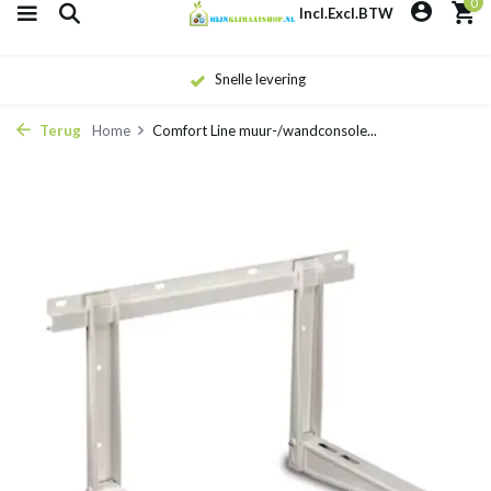
0
Incl.
Excl.
BTW
Snelle levering
Terug
Home
Comfort Line muur-/wandconsole...