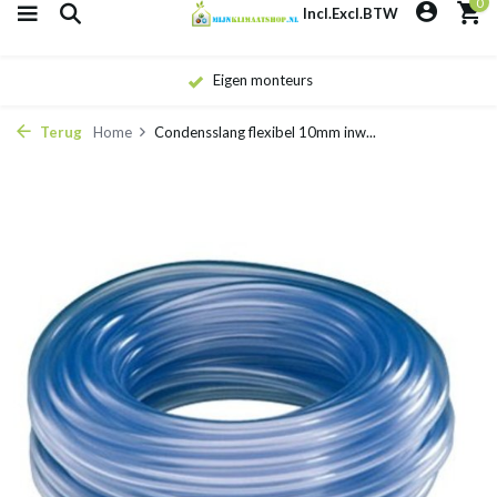
0
Incl.
Excl.
BTW
Eigen monteurs
Terug
Home
Condensslang flexibel 10mm inw...