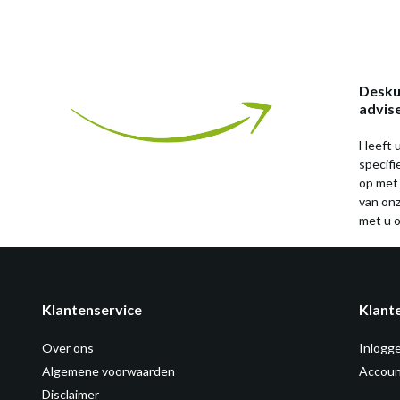
Desku
advis
Heeft u
specif
op met
van on
met u o
Klantenservice
Klant
Over ons
Inlogg
Algemene voorwaarden
Accoun
Disclaimer