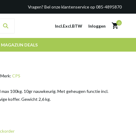
Vragen? Bel onze klantenservice op 085-4895870
0
Incl.
Excl.
BTW
Inloggen
MAGAZIJN DEALS
Merk:
CPS
max 100kg. 10gr nauwkeurig. Met geheugen functie incl.
vige koffer. Gewicht 2,6 kg.
ckorder