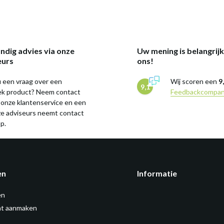
ndig advies via onze
Uw mening is belangrij
eurs
ons!
 een vraag over een
Wij scoren een
9
9,1
iek product? Neem contact
Feedbackcompa
 onze klantenservice en een
ze adviseurs neemt contact
p.
en
Informatie
en
t aanmaken