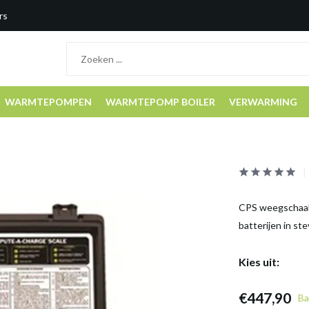
rs
WARMTEPOMPEN
WARMTEPOMP BOILER
VERWARMING
CPS weegschaal 
batterijen in ste
Kies uit:
€447,90
Ba