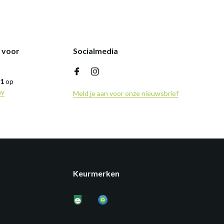
k voor
Socialmedia
,1
op
ny
Meld je aan voor onze nieuwsbrief
Keurmerken