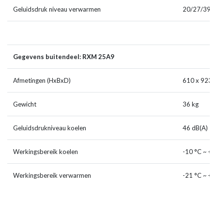
Geluidsdruk niveau verwarmen
20/27/39 d
Gegevens buitendeel: RXM 25A9
Afmetingen (HxBxD)
610 x 923 
Gewicht
36 kg
Geluidsdrukniveau koelen
46 dB(A)
Werkingsbereik koelen
-10 °C ~ + 
Werkingsbereik verwarmen
-21 °C ~ + 