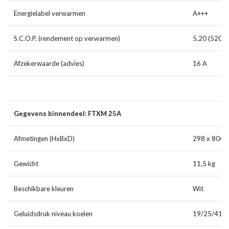
Energielabel verwarmen
A+++
S.C.O.P. (rendement op verwarmen)
5,20 (520%
Afzekerwaarde (advies)
16 A
Gegevens binnendeel: FTXM 25A
Afmetingen (HxBxD)
298 x 804 
Gewicht
11,5 kg
Beschikbare kleuren
Wit
Geluidsdruk niveau koelen
19/25/41 d