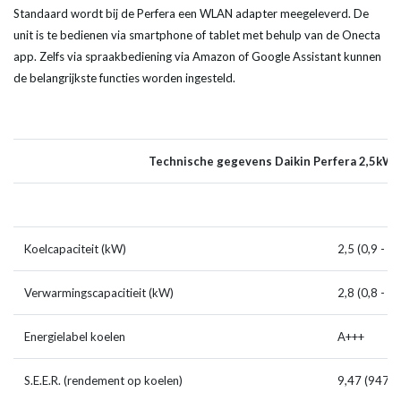
Standaard wordt bij de Perfera een WLAN adapter meegeleverd. De
unit is te bedienen via smartphone of tablet met behulp van de Onecta
app. Zelfs via spraakbediening via Amazon of Google Assistant kunnen
de belangrijkste functies worden ingesteld.
Technische gegevens Daikin Perfera 2,5kW
Koelcapaciteit (kW)
2,5 (0,9 - 3,
Verwarmingscapacitieit (kW)
2,8 (0,8 - 5,
Energielabel koelen
A+++
S.E.E.R. (rendement op koelen)
9,47 (947%