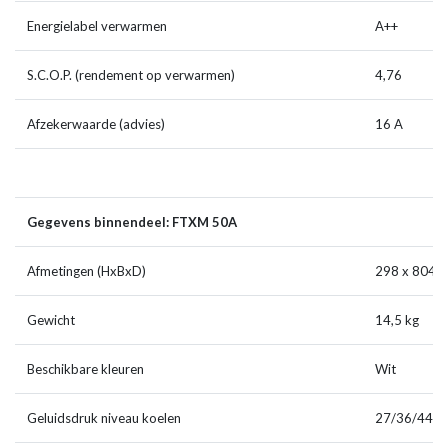
Energielabel verwarmen
A++
S.C.O.P. (rendement op verwarmen)
4,76
Afzekerwaarde (advies)
16 A
Gegevens binnendeel: FTXM 50A
Afmetingen (HxBxD)
298 x 804 
Gewicht
14,5 kg
Beschikbare kleuren
Wit
Geluidsdruk niveau koelen
27/36/44 d