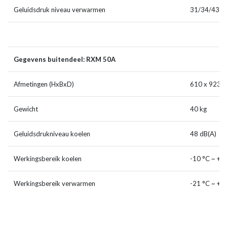
Geluidsdruk niveau verwarmen
31/34/43 d
Gegevens buitendeel: RXM 50A
Afmetingen (HxBxD)
610 x 923 
Gewicht
40 kg
Geluidsdrukniveau koelen
48 dB(A)
Werkingsbereik koelen
-10 °C ~ + 5
Werkingsbereik verwarmen
-21 °C ~ + 1