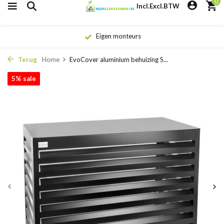
0
Incl.
Excl.
BTW
Eigen monteurs
Terug
Home
EvoCover aluminium behuizing S...
5% sale