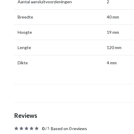
Aantal aansluitvoorzieningen
2
Breedte
40 mm
Hoogte
19 mm
Lengte
120 mm
Dikte
4 mm
Reviews
0
/
Based on 0 reviews
5