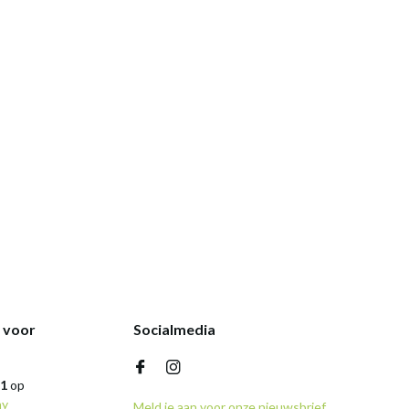
k voor
Socialmedia
,1
op
ny
Meld je aan voor onze nieuwsbrief