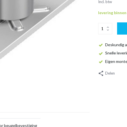
Incl. btw
levering binne
Deskundig a
Snelle lever
Eigen mont
Delen
or beugelbevestiging