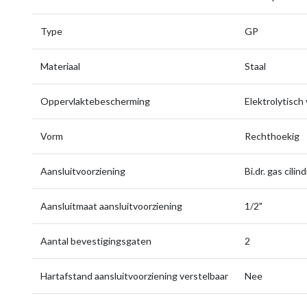
Type
GP
Materiaal
Staal
Oppervlaktebescherming
Elektrolytisch 
Vorm
Rechthoekig
Aansluitvoorziening
Bi.dr. gas cilin
Aansluitmaat aansluitvoorziening
1/2"
Aantal bevestigingsgaten
2
Hartafstand aansluitvoorziening verstelbaar
Nee