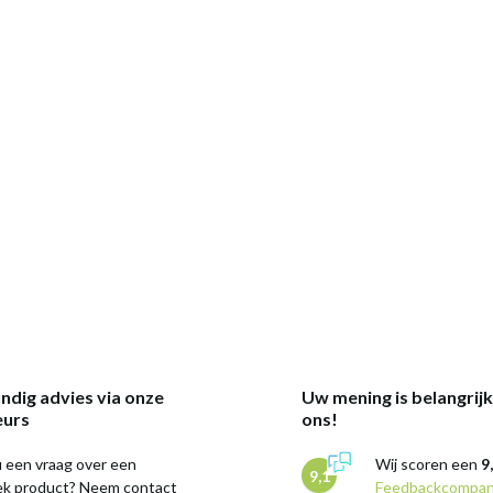
ndig advies via onze
Uw mening is belangrij
eurs
ons!
 een vraag over een
Wij scoren een
9
9,1
iek product? Neem contact
Feedbackcompa