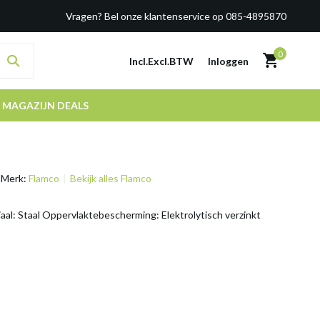
Vragen? Bel onze klantenservice op 085-4895870
0
Incl.
Excl.
BTW
Inloggen
MAGAZIJN DEALS
Merk:
Flamco
Bekijk alles Flamco
aal: Staal Oppervlaktebescherming: Elektrolytisch verzinkt