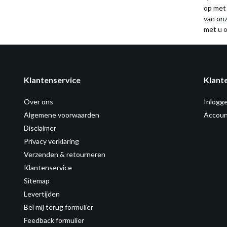
op met
van on
met u o
Klantenservice
Klant
Over ons
Inlogg
Algemene voorwaarden
Accoun
Disclaimer
Privacy verklaring
Verzenden & retourneren
Klantenservice
Sitemap
Levertijden
Bel mij terug formulier
Feedback formulier