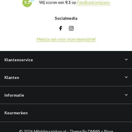
9,1
Wij scoren een
9,1
op
Feedbackcompany
Socialmedia
Meld je aan voor onze nieuwsbrief
Klantenservice
Klanten
Informatie
Keurmerken
© 2026 Mijnklimaatshop.nl - Theme By
DMWS
x
Plus+