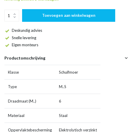
Toevoegen aan winkelwagen
Deskundig advies
Snelle levering
Eigen monteurs
Productomschrijving
Klasse
Schuifmoer
Type
M..S
Draadmaat (M..)
6
Materiaal
Staal
Oppervlaktebescherming
Elektrolytisch verzinkt