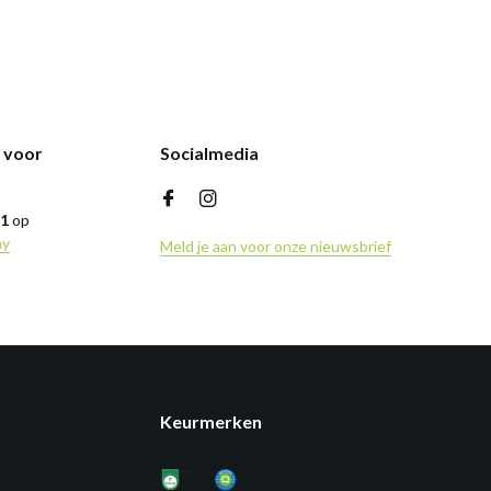
k voor
Socialmedia
,1
op
ny
Meld je aan voor onze nieuwsbrief
Keurmerken