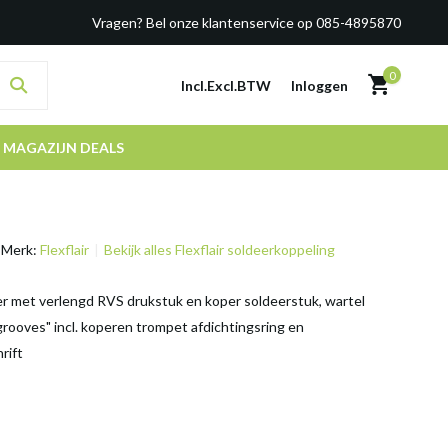
Vragen? Bel onze klantenservice op 085-4895870
0
Incl.
Excl.
BTW
Inloggen
MAGAZIJN DEALS
Merk:
Flexflair
Bekijk alles Flexflair soldeerkoppeling
ter met verlengd RVS drukstuk en koper soldeerstuk, wartel
grooves" incl. koperen trompet afdichtingsring en
rift