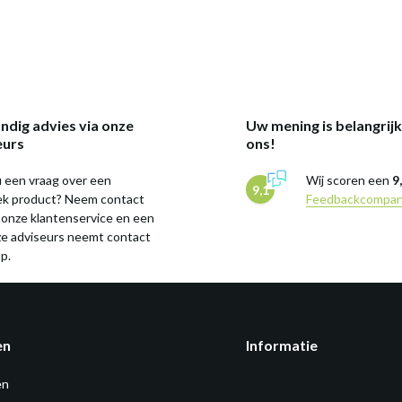
ndig advies via onze
Uw mening is belangrij
eurs
ons!
 een vraag over een
Wij scoren een
9
9,1
iek product? Neem contact
Feedbackcompa
 onze klantenservice en een
ze adviseurs neemt contact
p.
en
Informatie
en