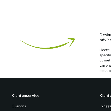
Desku
advis
Heeft u
specif
op met
van on
met u o
Klantenservice
Klant
Over ons
Inlogg