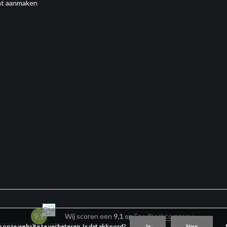
t aanmaken
9,1
Wij scoren een
9,1
op
Feedbackcompany
m onze website te verbeteren. Is dat akkoord?
Ja
Nee