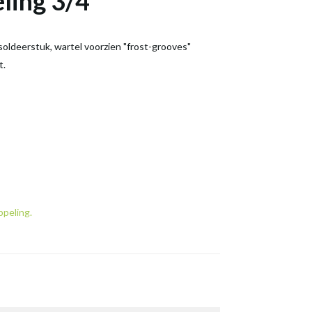
ling 3/4"
soldeerstuk, wartel voorzien "frost-grooves"
t.
ppeling.