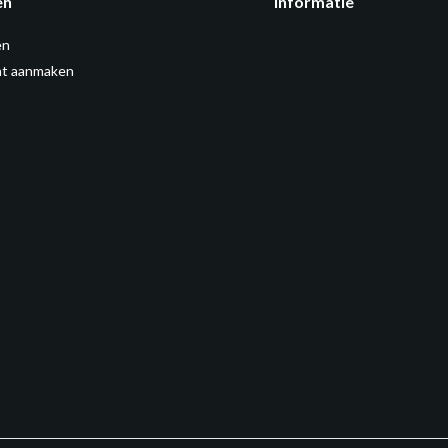
en
Informatie
en
t aanmaken