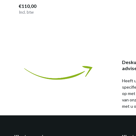
€110,00
Incl. btw
Desku
advis
Heeft u
specif
op met
van on
met u o