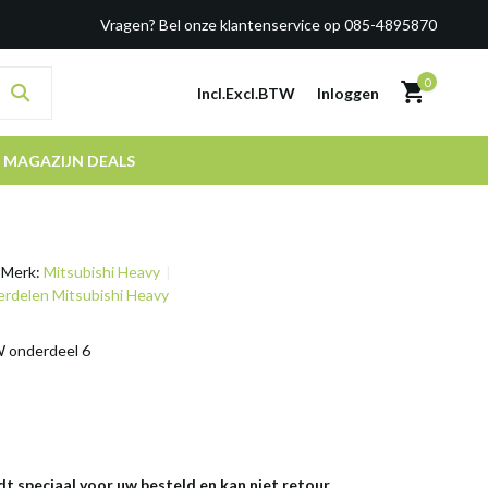
Vragen? Bel onze klantenservice op 085-4895870
0
Incl.
Excl.
BTW
Inloggen
MAGAZIJN DEALS
Merk:
Mitsubishi Heavy
derdelen Mitsubishi Heavy
W onderdeel 6
dt speciaal voor uw besteld en kan niet retour.