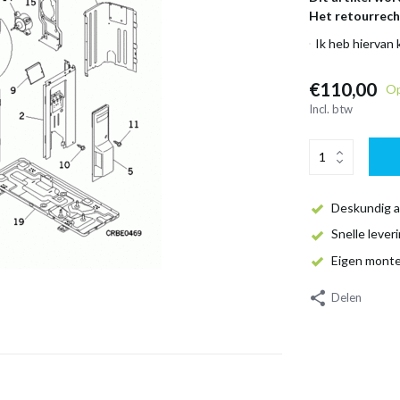
Het retourrecht
Ik heb hiervan
€110,00
Op
Incl. btw
Deskundig a
Snelle lever
Eigen mont
Delen