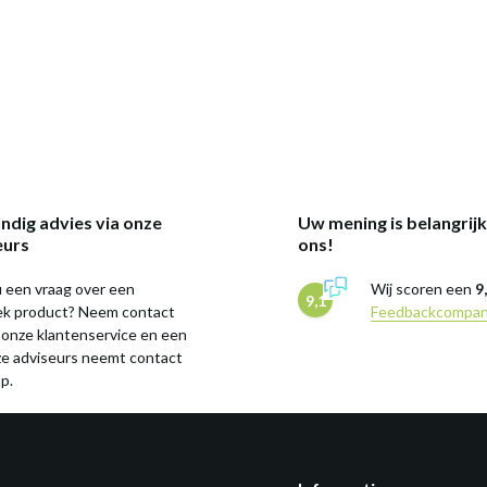
ndig advies via onze
Uw mening is belangrij
eurs
ons!
 een vraag over een
Wij scoren een
9
9,1
iek product? Neem contact
Feedbackcompa
 onze klantenservice en een
ze adviseurs neemt contact
p.