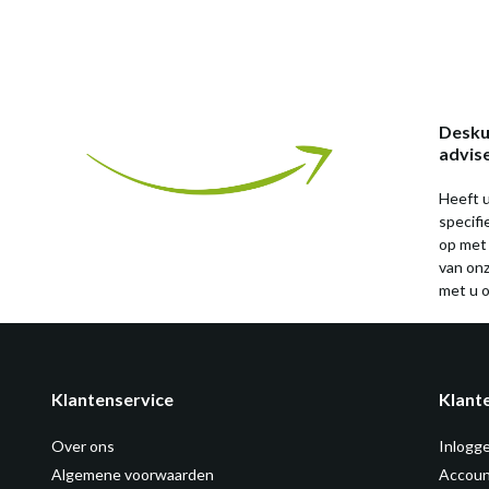
Desku
advis
Heeft u
specif
op met
van on
met u o
Klantenservice
Klant
Over ons
Inlogg
Algemene voorwaarden
Accoun