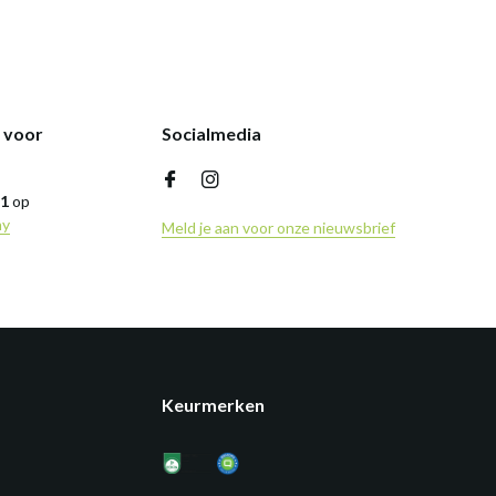
k voor
Socialmedia
,1
op
ny
Meld je aan voor onze nieuwsbrief
Keurmerken