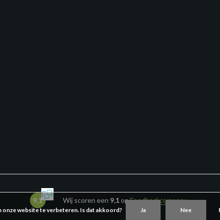
9,1
Wij scoren een
9,1
op
Feedbackcompany
m onze website te verbeteren. Is dat akkoord?
Ja
Nee