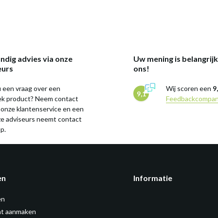
ndig advies via onze
Uw mening is belangrij
eurs
ons!
 een vraag over een
Wij scoren een
9
9,1
iek product? Neem contact
Feedbackcompa
 onze klantenservice en een
ze adviseurs neemt contact
p.
en
Informatie
en
t aanmaken