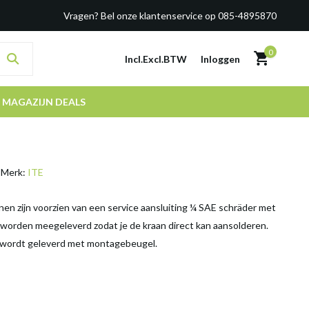
Vragen? Bel onze klantenservice op 085-4895870
0
Incl.
Excl.
BTW
Inloggen
MAGAZIJN DEALS
Merk:
ITE
en zijn voorzien van een service aansluiting ¼ SAE schräder met
 worden meegeleverd zodat je de kraan direct kan aansolderen.
 wordt geleverd met montagebeugel.