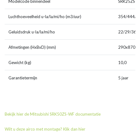
Modelcode binnendeel
SRK25ZS-
Luchthoeveelheid u-la/la/mi/ho (m3/uur)
354/444/5
Geluidsdruk u-la/la/mi/ho
22/29/36/
Afmetingen (HxBxD) (mm)
290x870x
Gewicht (kg)
10,0
Garantietermijn
5 jaar
Bekijk hier de Mitsubishi SRK50ZS-WF documentatie
Wilt u deze airco met montage? Klik dan hier