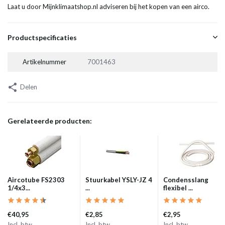
Laat u door Mijnklimaatshop.nl adviseren bij het kopen van een airco.
Productspecificaties
Artikelnummer
7001463
Delen
Gerelateerde producten:
Aircotube FS2303
Stuurkabel YSLY-JZ 4
Condensslang
1/4x3...
...
flexibel ...
€40,95
€2,85
€2,95
Incl. btw
Incl. btw
Incl. btw