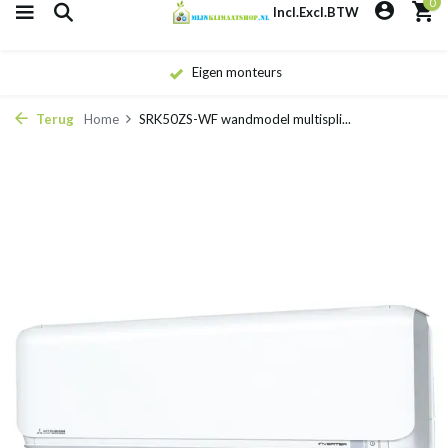
0
Incl.
Excl.
BTW
Eigen monteurs
Terug
Home
SRK50ZS-WF wandmodel multispli...