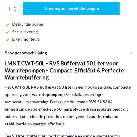
Toevoegen aan winkelwagen
Deskundig advies
Snelle levering
Eigen monteurs
Productomschrijving
LMNT CWT-50L – RVS Buffervat 50 Liter voor
Warmtepompen – Compact, Efficiënt & Perfecte
Warmtebuffering
Het
CWT-50L RVS buffervat 50 liter
is een hoogwaardige, compacte
oplossing voor
warmtepompen
, cv-installaties en lage-
temperatuurverwarming. Dankzij de duurzame
RVS SUS304
binnentank
en de effectieve
50 mm polyurethaan isolatie
biedt dit
buffervat uitstekende prestaties op het gebied van
thermische
stabilisatie
en energie-efficiëntie.
Een
50 liter buffervat
voorkomt pendelen van de warmtepomp,