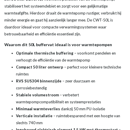
stabiliseert het systeemdebiet en zorgt voor een gelijkmatige
warmteafgifte. Hierdoor draait de warmtepomp rustiger, verbruikt hij
minder energie en gaat hij aanzienlijk langer mee. De CWT-50L is
daardoor ideaal voor compacte verwarmingssystemen waar
betrouwbaarheid en efficiëntie essentieel zijn.
Waarom dit 50L buffervat ideaal is voor warmtepompen
Optimale thermische buffering
– voorkomt pendelen en
verhoogt de efficiëntie van de warmtepomp
Compact 50 liter ontwerp
– perfect voor kleinere technische
ruimtes
RVS SUS304 binnenzijde
– zeer duurzaam en
corrosiebestendig
Stabiele volumestroom
– verbetert
warmtepompcompatibiliteit en systeemprestaties
Minimaal warmteverlies
dankzij 50 mm PU-isolatie
Verticale installatie
– ruimtebesparend met een hoogte van
slechts 740 mm
Ingebouwd elektrisch element 1,5 kW met thermostaat
–