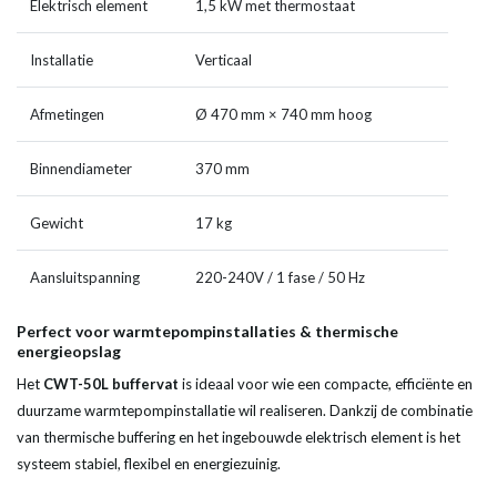
Elektrisch element
1,5 kW met thermostaat
Installatie
Verticaal
Afmetingen
Ø 470 mm × 740 mm hoog
Binnendiameter
370 mm
Gewicht
17 kg
Aansluitspanning
220-240V / 1 fase / 50 Hz
Perfect voor warmtepompinstallaties & thermische
energieopslag
Het
CWT-50L buffervat
is ideaal voor wie een compacte, efficiënte en
duurzame warmtepompinstallatie wil realiseren. Dankzij de combinatie
van thermische buffering en het ingebouwde elektrisch element is het
systeem stabiel, flexibel en energiezuinig.