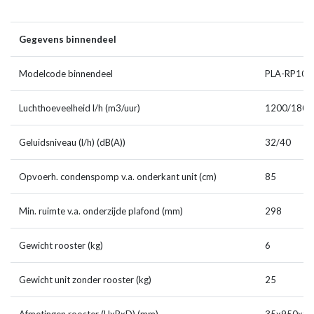
Gegevens binnendeel
Modelcode binnendeel
PLA-RP100
Luchthoeveelheid l/h (m3/uur)
1200/1800
Geluidsniveau (l/h) (dB(A))
32/40
Opvoerh. condenspomp v.a. onderkant unit (cm)
85
Min. ruimte v.a. onderzijde plafond (mm)
298
Gewicht rooster (kg)
6
Gewicht unit zonder rooster (kg)
25