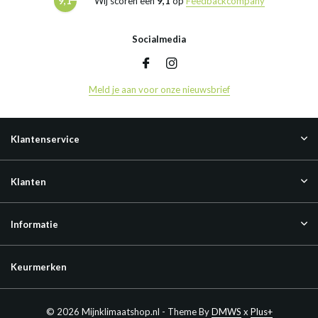
9,1
Wij scoren een
9,1
op
Feedbackcompany
Socialmedia
Meld je aan voor onze nieuwsbrief
Klantenservice
Klanten
Informatie
Keurmerken
© 2026 Mijnklimaatshop.nl - Theme By
DMWS
x
Plus+