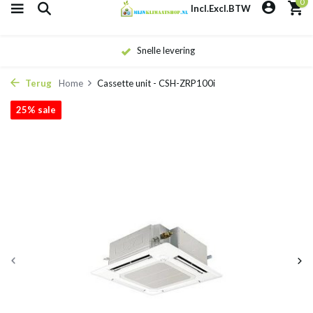
0
Incl.
Excl.
BTW
Snelle levering
Terug
Home
Cassette unit - CSH-ZRP100i
25% sale