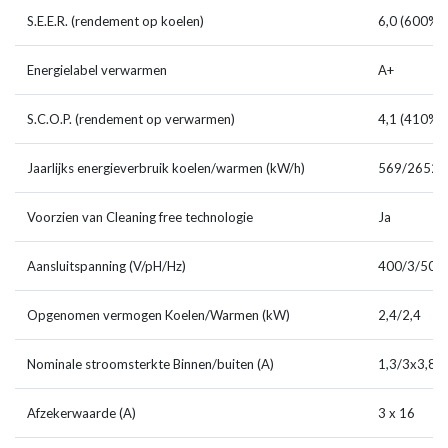
S.E.E.R. (rendement op koelen)
6,0 (600%)
Energielabel verwarmen
A+
S.C.O.P. (rendement op verwarmen)
4,1 (410%)
Jaarlijks energieverbruik koelen/warmen (kW/h)
569/2652
Voorzien van Cleaning free technologie
Ja
Aansluitspanning (V/pH/Hz)
400/3/50
Opgenomen vermogen Koelen/Warmen (kW)
2,4/2,4
Nominale stroomsterkte Binnen/buiten (A)
1,3/3x3,8
Afzekerwaarde (A)
3 x 16