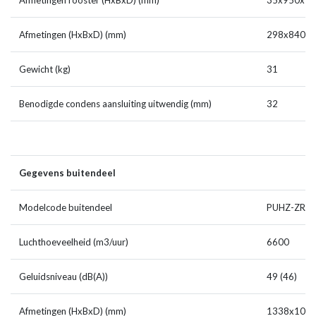
Afmetingen rooster (HxBxD) (mm)
35x950x9
Afmetingen (HxBxD) (mm)
298x840x
Gewicht (kg)
31
Benodigde condens aansluiting uitwendig (mm)
32
Gegevens buitendeel
Modelcode buitendeel
PUHZ-ZRP1
Luchthoeveelheid (m3/uur)
6600
Geluidsniveau (dB(A))
49 (46)
Afmetingen (HxBxD) (mm)
1338x1050